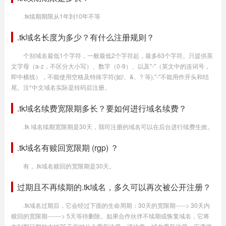
.tk续期期限从1年到10年不等
.tk域名长度为多少？有什么注册规则？
个别域名最低1个字符，一般最低2个字符起，最多63个字符。只提供英
文字母（a-z，不区分大小写）、数字（0-9）、以及"-"（英文中的连词号，
即中横线），不能使用空格及特殊字符(如!、&、? 等),"-"不能用作开头和结
尾。注*中文域名实际是转码后注册。
.tk域名续费宽限期多长？要如何进行域名续费？
.tk 域名续期宽限期是30天，我司注册的域名可以在后台进行续费生效。
.tk域名有赎回宽限期 (rgp) ？
有，.tk域名赎回的宽限期是30天。
过期且不再续期的.tk域名，多久可以再次被公开注册？
.tk域名过期后，它会经过下面的生命周期：30天的宽限期-----> 30天内
赎回的宽限期-------> 5天等待删除。如果合作伙伴不续期或恢复域名，它将