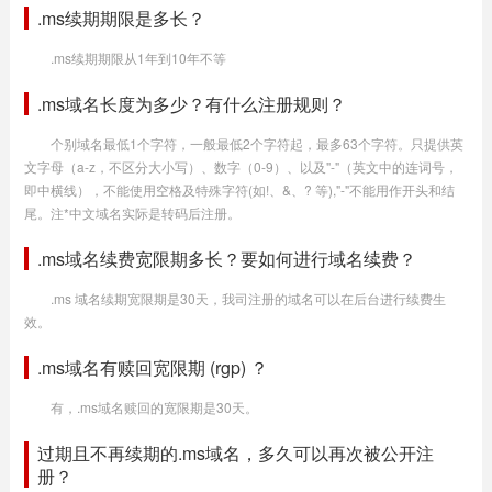
.ms续期期限是多长？
.ms续期期限从1年到10年不等
.ms域名长度为多少？有什么注册规则？
个别域名最低1个字符，一般最低2个字符起，最多63个字符。只提供英
文字母（a-z，不区分大小写）、数字（0-9）、以及"-"（英文中的连词号，
即中横线），不能使用空格及特殊字符(如!、&、? 等),"-"不能用作开头和结
尾。注*中文域名实际是转码后注册。
.ms域名续费宽限期多长？要如何进行域名续费？
.ms 域名续期宽限期是30天，我司注册的域名可以在后台进行续费生
效。
.ms域名有赎回宽限期 (rgp) ？
有，.ms域名赎回的宽限期是30天。
过期且不再续期的.ms域名，多久可以再次被公开注
册？