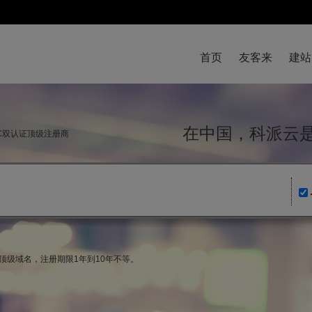
首页
友客来
建站
在中国，科派
NIC双认证顶级注册商
的顶级域名，注册期限1年到10年不等。