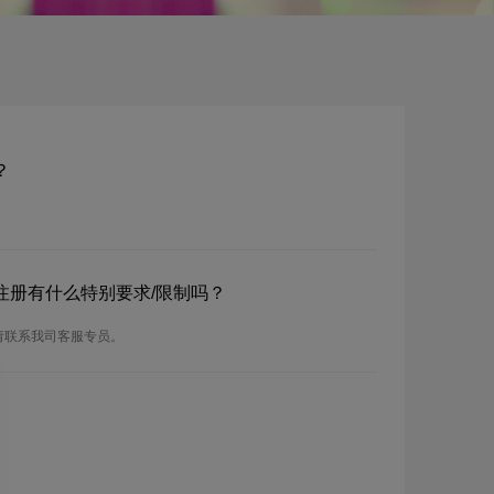
？
？注册有什么特别要求/限制吗？
请联系我司客服专员。