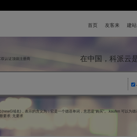
首页
友客来
建站
在中国，科派
NIC双认证顶级注册商
域名(newG域名)，表示的含义为：它是一个德语单词，意思是“购买”。.kaufen 可
册要求: 无要求