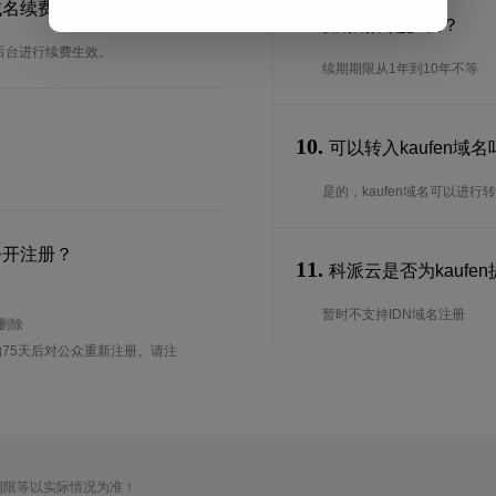
域名续费？
9.
续期期限是多长？
在后台进行续费生效。
续期期限从1年到10年不等
10.
可以转入kaufen域
是的，kaufen域名可以进
公开注册？
11.
科派云是否为kaufen
暂时不支持IDN域名注册
待删除
75天后对公众重新注册。请注
期限等以实际情况为准！