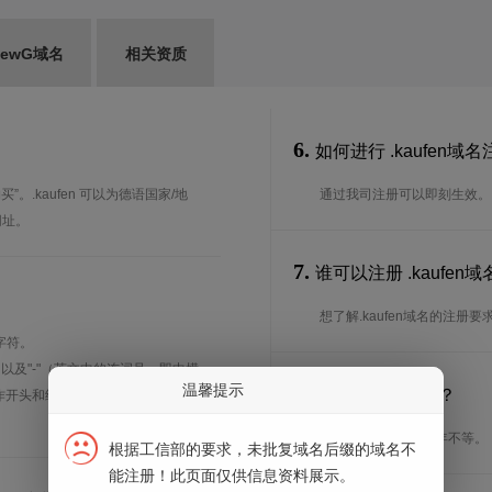
ewG域名
相关资质
6.
如何进行 .kaufen域
”。.kaufen 可以为德语国家/地
通过我司注册可以即刻生效。
网址。
7.
谁可以注册 .kaufe
？
想了解.kaufen域名的注册
字符。
、以及"-"（英文中的连词号，即中横
温馨提示
8.
注册期限是多长？
能用作开头和结尾。注*中文域名实际是
注册期限从1年到10年不等。
根据工信部的要求，未批复域名后缀的域名不
能注册！此页面仅供信息资料展示。