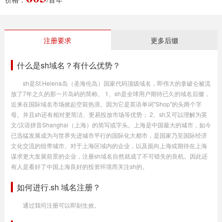
注册要求
更多后缀
什么是sh域名？有什么优势？
sh是St.Helena岛（圣海伦岛）国家代码顶级域名，即伟大的拿破仑被流
放了7年之久的那一片岛屿的简称。 1、sh是全球用户期待已久的域名后缀，
近来在国际域名市场掀起空前热浪。因为它是英语单词"Shop"的头两个字
母。并且sh还有相对更简洁、更易投放市场等优势； 2、sh又可以理解为英
文/汉语拼音Shanghai（上海）的简写或字头。上海是中国最大的城市，如今
已迅猛发展成为与世界先进城市平行的国际化大都市，是国家乃至国际经济
文化交流的纽带城市。对于上海区域内的企业，以及面向上海或期待在上海
谋求更大发展前景的企业，注册sh域名自然就成了不可错失的良机。因此还
有人是看好了中国上海良好的投资环境而关注sh的。
如何进行.sh 域名注册？
通过我司注册可以即刻生效。