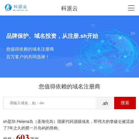
科派云
品牌保护、域名投资，从注册.sh开始
您值得依赖的域名注册商
百万客户的共同选择！
您值得依赖的域名注册商
.sh
sh是St.Helena岛（圣海伦岛）国家代码顶级域名，即伟大的拿破仑被流放
了7年之久的那一片岛屿的简称。
603
价格：
/首年