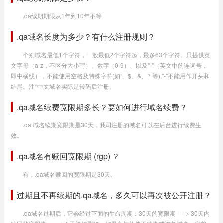
.qa续期期限从1年到10年不等
.qa域名长度为多少？有什么注册规则？
个别域名最低1个字符，一般最低2个字符起，最多63个字符。只提供英
文字母（a-z，不区分大小写）、数字（0-9）、以及"-"（英文中的连词号，
即中横线），不能使用空格及特殊字符(如!、$、&、? 等),"-"不能用作开头和
结尾。注*中文域名实际是转码后注册。
.qa域名续费宽限期多长？要如何进行域名续费？
.qa 域名续期宽限期是30天，我司注册的域名可以在后台进行续费生
效。
.qa域名有赎回宽限期 (rgp) ？
有，.qa域名赎回的宽限期是30天。
过期且不再续期的.qa域名，多久可以再次被公开注册？
.qa域名过期后，它会经过下面的生命周期：30天的宽限期-----> 30天内