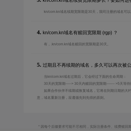
kn/com.kn域名续费宽限期多长？要如何
kn/com.kn域名续期宽限期是30天，我司注册的域名
4.
kn/com.kn域名有赎回宽限期 (rgp) ？
有，.kn/com.kn域名赎回的宽限期是30天。
5.
过期且不再续期的域名，多久可以再次被
当kn/com.kn域名过期后，它会经过下面的生命周期：
30天的宽限期-----> 30天内赎回的宽限期------- >5天等
如果合作伙伴不续期或恢复域名，它将在到期日期的大约
意，域名重新注册，应遵循先到先得的原则。
* 因每个后缀要求可能不尽相同，实际注册条件、续费赎回