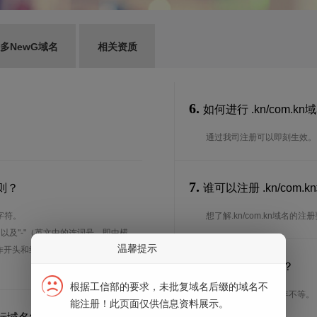
多NewG域名
相关资质
6.
如何进行 .kn/com.k
通过我司注册可以即刻生效。
7.
则？
谁可以注册 .kn/co
字符。
想了解.kn/com.kn域名
、以及"-"（英文中的连词号，即中横
温馨提示
能用作开头和结尾。注*中文域名实际是
8.
注册期限是多长？
根据工信部的要求，未批复域名后缀的域名不
注册期限从1年到10年不等。
能注册！此页面仅供信息资料展示。