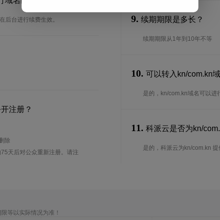
进行域名续费？
9.
续期期限是多长？
可以在后台进行续费生效。
续期期限从1年到10年不等
10.
可以转入kn/com.
是的，kn/com.kn域名
公开注册？
11.
科派云是否为kn/com
待删除
是的，科派云为kn/com.kn 提供
75天后对公众重新注册。请注
期限等以实际情况为准！