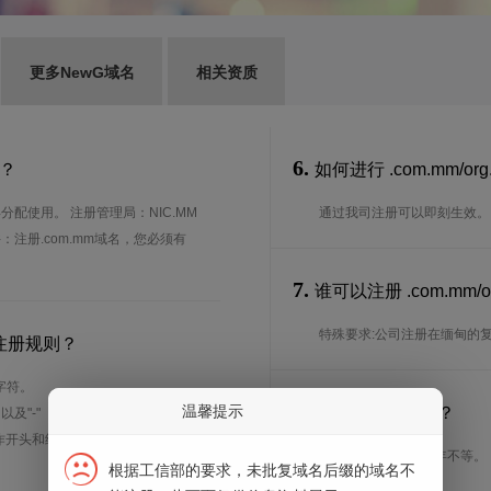
更多NewG域名
相关资质
6.
势？
如何进行 .com.mm/o
分配使用。 注册管理局：NIC.MM
通过我司注册可以即刻生效。
件：注册.com.mm域名，您必须有
7.
谁可以注册 .com.m
特殊要求:公司注册在缅甸的复
么注册规则？
字符。
8.
温馨提示
注册期限是多长？
、以及"-"（英文中的连词号，即中横
能用作开头和结尾。注*中文域名实际是
注册期限从1年到10年不等。
根据工信部的要求，未批复域名后缀的域名不