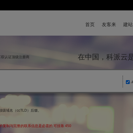
首页
友客来
建站
在中国，科派
NIC双认证顶级注册商
顶级域名（ccTLD）后缀。
复制与完整的联系信息是必需的 可挂靠 450