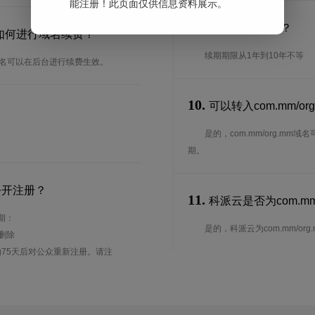
能注册！此页面仅供信息资料展示。
9.
续期期限是多长？
？要如何进行域名续费？
续期期限从1年到10年不等
的域名可以在后台进行续费生效。
10.
可以转入com.mm/o
是的，com.mm/org.m
期。
公开注册？
11.
科派云是否为com.mm/
周期：
是的，科派云为com.mm/org.
待删除
75天后对公众重新注册。请注