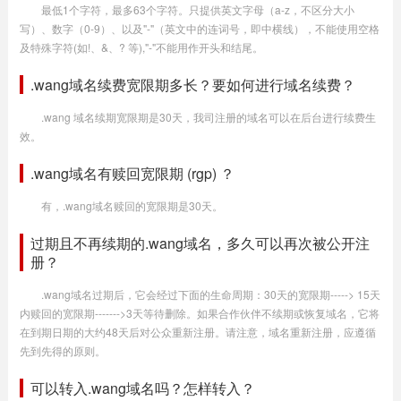
最低1个字符，最多63个字符。只提供英文字母（a-z，不区分大小
写）、数字（0-9）、以及"-"（英文中的连词号，即中横线），不能使用空格
及特殊字符(如!、&、? 等),"-"不能用作开头和结尾。
.wang域名续费宽限期多长？要如何进行域名续费？
.wang 域名续期宽限期是30天，我司注册的域名可以在后台进行续费生
效。
.wang域名有赎回宽限期 (rgp) ？
有，.wang域名赎回的宽限期是30天。
过期且不再续期的.wang域名，多久可以再次被公开注
册？
.wang域名过期后，它会经过下面的生命周期：30天的宽限期-----> 15天
内赎回的宽限期------->3天等待删除。如果合作伙伴不续期或恢复域名，它将
在到期日期的大约48天后对公众重新注册。请注意，域名重新注册，应遵循
先到先得的原则。
可以转入.wang域名吗？怎样转入？