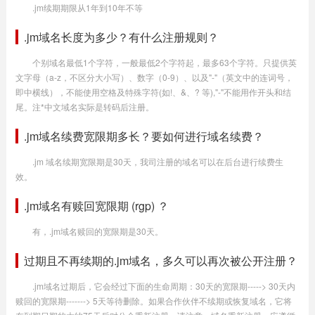
.jm续期期限从1年到10年不等
.jm域名长度为多少？有什么注册规则？
个别域名最低1个字符，一般最低2个字符起，最多63个字符。只提供英
文字母（a-z，不区分大小写）、数字（0-9）、以及"-"（英文中的连词号，
即中横线），不能使用空格及特殊字符(如!、&、? 等),"-"不能用作开头和结
尾。注*中文域名实际是转码后注册。
.jm域名续费宽限期多长？要如何进行域名续费？
.jm 域名续期宽限期是30天，我司注册的域名可以在后台进行续费生
效。
.jm域名有赎回宽限期 (rgp) ？
有，.jm域名赎回的宽限期是30天。
过期且不再续期的.jm域名，多久可以再次被公开注册？
.jm域名过期后，它会经过下面的生命周期：30天的宽限期-----> 30天内
赎回的宽限期-------> 5天等待删除。如果合作伙伴不续期或恢复域名，它将