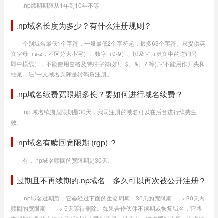
.np续期期限从1年到10年不等
.np域名长度为多少？有什么注册规则？
个别域名最低1个字符，一般最低2个字符起，最多63个字符。只提供英
文字母（a-z，不区分大小写）、数字（0-9）、以及"-"（英文中的连词号，
即中横线），不能使用空格及特殊字符(如!、$、&、? 等),"-"不能用作开头和
结尾。注*中文域名实际是转码后注册。
.np域名续费宽限期多长？要如何进行域名续费？
.np 域名续期宽限期是30天，我司注册的域名可以在后台进行续费生
效。
.np域名有赎回宽限期 (rgp) ？
有，.np域名赎回的宽限期是30天。
过期且不再续期的.np域名，多久可以再次被公开注册？
.np域名过期后，它会经过下面的生命周期：30天的宽限期-----> 30天内
赎回的宽限期-------> 5天等待删除。如果合作伙伴不续期或恢复域名，它将