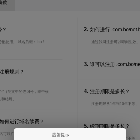
资质
2.
优势？
如何进行 .com.bo/net
配使用。 域名后缀：.bo /
通过我司注册可以即刻生效。
3.
谁可以注册 .com.bo/
什么注册规则？
4.
注册期限是多长？
"-"（英文中的连词号，即中横
开头和结尾。
注册期限从1年到10年不等。
多长？要如何进行域名续费？
5.
续期期限是多长？
注册的域名可以在后台进行续费生效。
温馨提示
续期期限从1年到10年不等