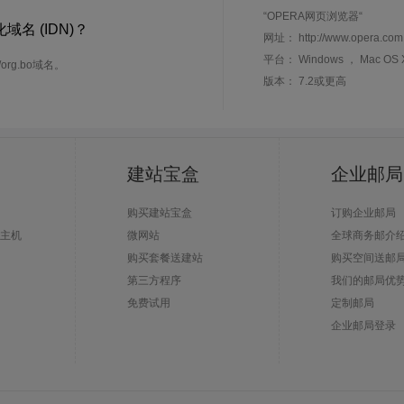
“OPERA网页浏览器“
化域名 (IDN)？
网址： http://www.opera.com
平台： Windows ， Mac OS 
o/org.bo域名。
版本： 7.2或更高
建站宝盒
企业邮局
购买建站宝盒
订购企业邮局
主机
微网站
全球商务邮介
购买套餐送建站
购买空间送邮
第三方程序
我们的邮局优
免费试用
定制邮局
企业邮局登录