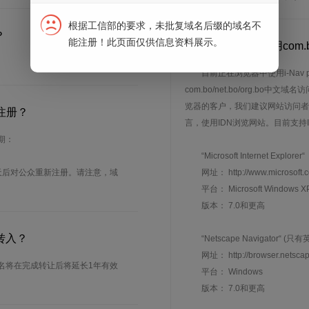
根据工信部的要求，未批复域名后缀的域名不
？
能注册！此页面仅供信息资料展示。
12.
我的客户能够用com.b
目前正在浏览器中使用i-Nav
com.bo/net.bo/org.bo中文域
览器的客户，我们建议网站访问者
注册？
言，使用IDN浏览网站。目前支持
周期：
“Microsoft Internet Explorer“
天后对公众重新注册。请注意，域
网址： http://www.microsoft.
平台： Microsoft Windows XP
版本： 7.0和更高
样转入？
“Netscape Navigator“ (只
网址： http://browser.netscap
意，域名将在完成转让后将延长1年有效
平台： Windows
版本： 7.0和更高