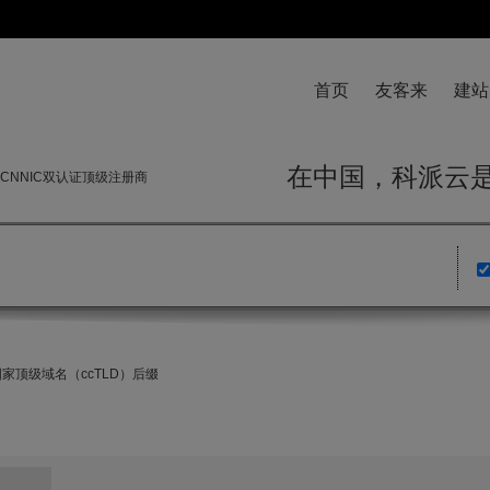
首页
友客来
建站
在中国，科派
与CNNIC双认证顶级注册商
国家顶级域名（ccTLD）后缀