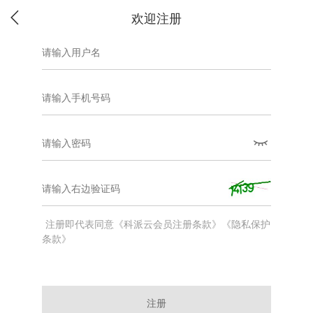
欢迎注册
注册即代表同意《科派云会员注册条款》《隐私保护
条款》
注册